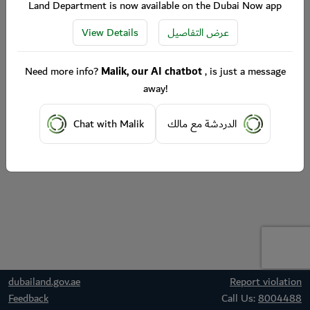
Land Department is now available on the Dubai Now app
View Details
عرض التفاصيل
Need more info?
Malik, our AI chatbot
, is just a message
away!
Chat with Malik
الدردشة مع مالك
dubailand.gov.ae
Report violation
Feedback
Call Us:
8004488