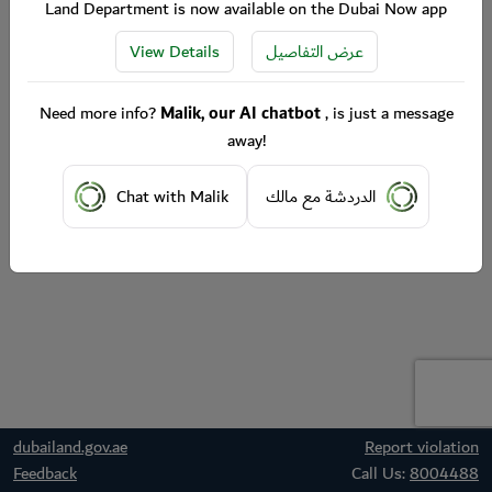
Land Department is now available on the Dubai Now app
View Details
عرض التفاصيل
Need more info?
Malik, our AI chatbot
, is just a message
away!
Chat with Malik
الدردشة مع مالك
dubailand.gov.ae
Report violation
Feedback
Call Us:
8004488