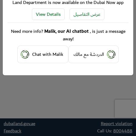
Land Department is now available on the Dubai Now app
View Details
عرض التفاصيل
Need more info?
Malik, our AI chatbot
, is just a message
away!
Chat with Malik
الدردشة مع مالك
dubailand.gov.ae
Report violation
Feedback
Call Us:
8004488