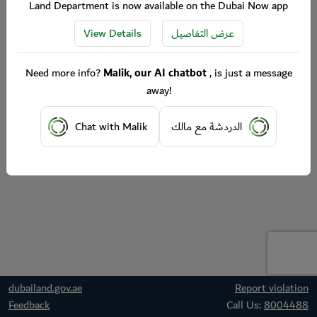
Land Department is now available on the Dubai Now app
View Details
عرض التفاصيل
Need more info?
Malik, our AI chatbot
, is just a message
away!
Chat with Malik
الدردشة مع مالك
dubailand.gov.ae
Report violation
Feedback
Call Us:
8004488