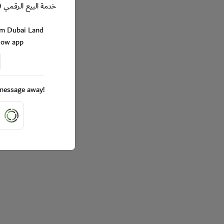
خدمة البيع الرقمي (
rom Dubai Land
Now app
a message away!