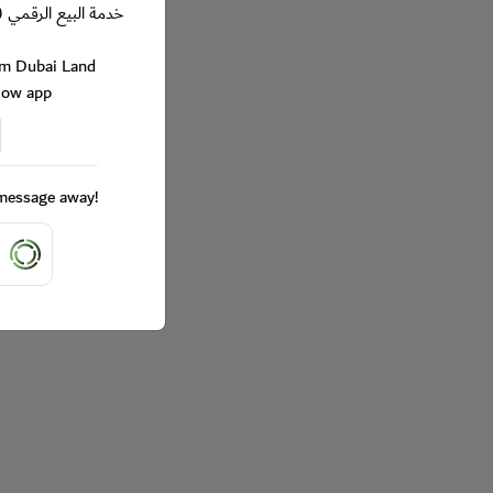
خدمة البيع الرقمي (
rom Dubai Land
Now app
a message away!