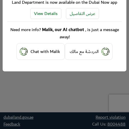
Land Department is now available on the Dubai Now app
View Details
عرض التفاصيل
Need more info?
Malik, our AI chatbot
, is just a message
away!
Chat with Malik
الدردشة مع مالك
dubailand.gov.ae
Report violation
Feedback
Call Us:
8004488