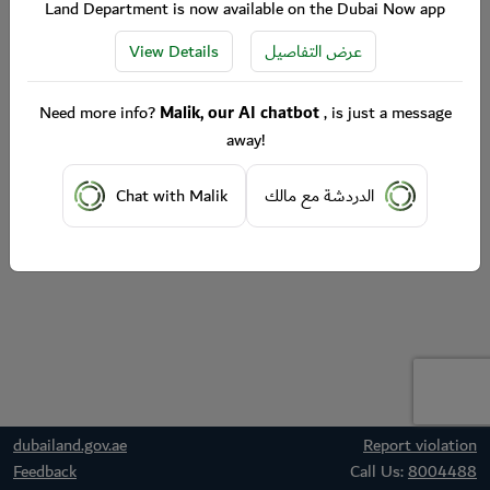
Land Department is now available on the Dubai Now app
View Details
عرض التفاصيل
Need more info?
Malik, our AI chatbot
, is just a message
away!
Chat with Malik
الدردشة مع مالك
dubailand.gov.ae
Report violation
Feedback
Call Us:
8004488