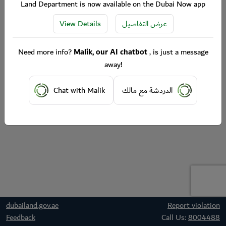
Land Department is now available on the Dubai Now app
View Details
عرض التفاصيل
Need more info?
Malik, our AI chatbot
, is just a message
away!
Chat with Malik
الدردشة مع مالك
dubailand.gov.ae
Report violation
Feedback
Call Us:
8004488