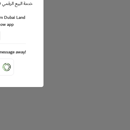
خدمة البيع الرقمي (
rom Dubai Land
Now app
a message away!