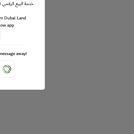
خدمة البيع الرقمي (
rom Dubai Land
Now app
a message away!