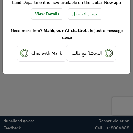
Land Department is now available on the Dubai Now app
View Details
عرض التفاصيل
Need more info?
Malik, our AI chatbot
, is just a message
away!
Chat with Malik
الدردشة مع مالك
dubailand.gov.ae
Report violation
Feedback
Call Us:
8004488