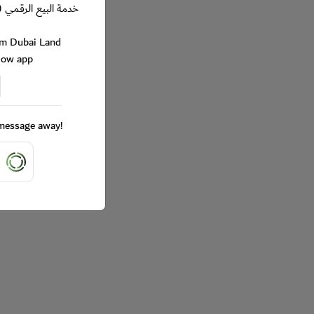
خدمة البيع الرقمي (
rom Dubai Land
Now app
a message away!