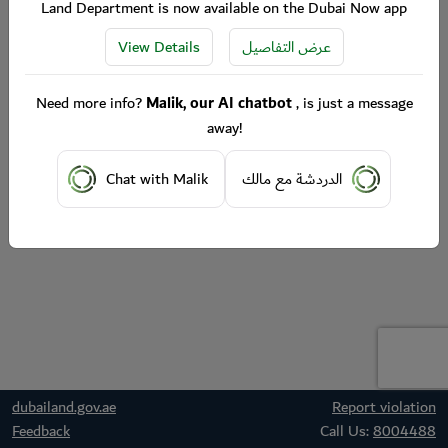
Land Department is now available on the Dubai Now app
View Details
عرض التفاصيل
Need more info?
Malik, our AI chatbot
, is just a message
away!
Chat with Malik
الدردشة مع مالك
dubailand.gov.ae
Report violation
Feedback
Call Us:
8004488