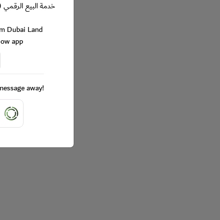
خدمة البيع الرقمي (
rom Dubai Land
Now app
a message away!