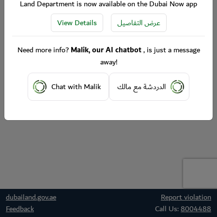
Land Department is now available on the Dubai Now app
View Details
عرض التفاصيل
Need more info?
Malik, our AI chatbot
, is just a message
away!
Chat with Malik
الدردشة مع مالك
dubailand.gov.ae
Report violation
Feedback
Call Us:
8004488