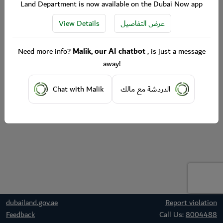
Land Department is now available on the Dubai Now app
View Details
عرض التفاصيل
Need more info?
Malik, our AI chatbot
, is just a message
away!
Chat with Malik
الدردشة مع مالك
dubailand.gov.ae
Report violation
Feedback
Call Us:
8004488