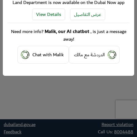
Land Department is now available on the Dubai Now app
View Details
عرض التفاصيل
Need more info?
Malik, our AI chatbot
, is just a message
away!
Chat with Malik
الدردشة مع مالك
dubailand.gov.ae
Report violation
Feedback
Call Us:
8004488