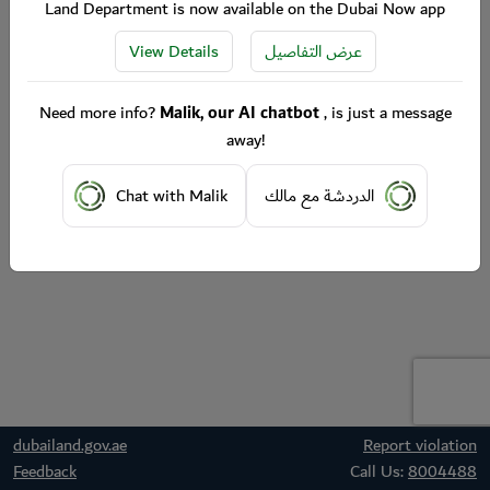
Land Department is now available on the Dubai Now app
View Details
عرض التفاصيل
Need more info?
Malik, our AI chatbot
, is just a message
away!
Chat with Malik
الدردشة مع مالك
dubailand.gov.ae
Report violation
Feedback
Call Us:
8004488