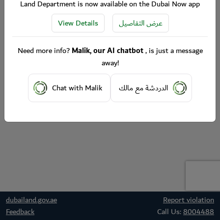
Land Department is now available on the Dubai Now app
View Details
عرض التفاصيل
Need more info?
Malik, our AI chatbot
, is just a message
away!
Chat with Malik
الدردشة مع مالك
dubailand.gov.ae
Report violation
Feedback
Call Us:
8004488