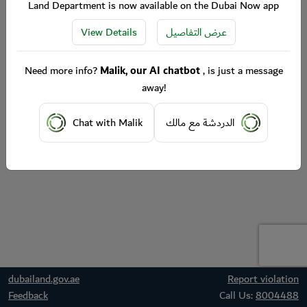
Land Department is now available on the Dubai Now app
View Details
عرض التفاصيل
Need more info?
Malik, our AI chatbot
, is just a message
away!
Chat with Malik
الدردشة مع مالك
dubailand.gov.ae
Report violation
Feedback
Call Us:
8004488