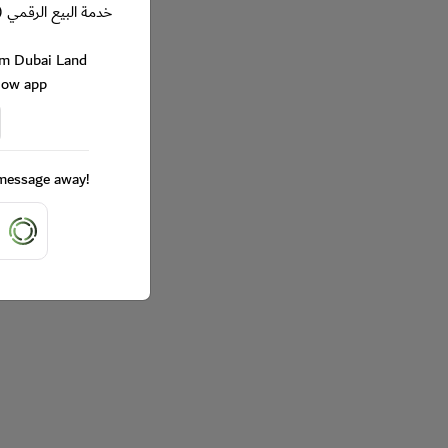
خدمة البيع الرقمي (
rom Dubai Land
Now app
a message away!