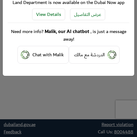
Land Department is now available on the Dubai Now app
View Details
عرض التفاصيل
Need more info?
Malik, our AI chatbot
, is just a message
away!
Chat with Malik
الدردشة مع مالك
dubailand.gov.ae
Report violation
Feedback
Call Us:
8004488