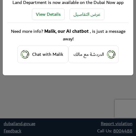
Land Department is now available on the Dubai Now app
View Details
عرض التفاصيل
Need more info?
Malik, our AI chatbot
, is just a message
away!
Chat with Malik
الدردشة مع مالك
dubailand.gov.ae
Report violation
Feedback
Call Us:
8004488