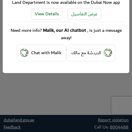
Land Department is now available on the Dubai Now app
View Details
عرض التفاصيل
Need more info?
Malik, our AI chatbot
, is just a message
away!
Chat with Malik
الدردشة مع مالك
dubailand.gov.ae
Report violation
Feedback
Call Us:
8004488