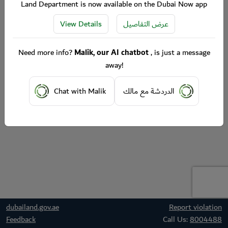
Land Department is now available on the Dubai Now app
View Details
عرض التفاصيل
Need more info?
Malik, our AI chatbot
, is just a message
away!
Chat with Malik
الدردشة مع مالك
dubailand.gov.ae
Report violation
Feedback
Call Us:
8004488