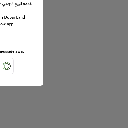
خدمة البيع الرقمي (
rom Dubai Land
Now app
a message away!