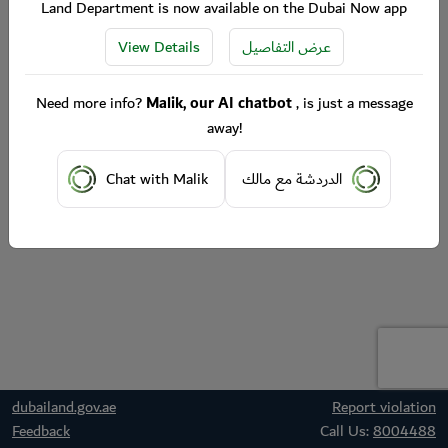
Land Department is now available on the Dubai Now app
View Details
عرض التفاصيل
Need more info?
Malik, our AI chatbot
, is just a message
away!
Chat with Malik
الدردشة مع مالك
dubailand.gov.ae
Report violation
Feedback
Call Us:
8004488