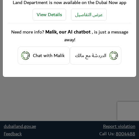
Land Department is now available on the Dubai Now app
View Details
عرض التفاصيل
Need more info?
Malik, our AI chatbot
, is just a message
away!
Chat with Malik
الدردشة مع مالك
dubailand.gov.ae
Report violation
Feedback
Call Us:
8004488