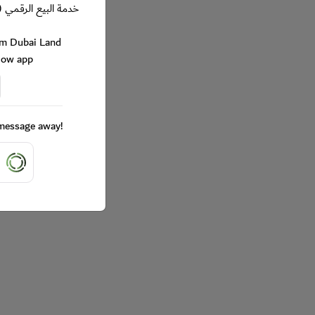
خدمة البيع الرقمي (
rom Dubai Land
Now app
a message away!