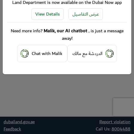
Land Department is now available on the Dubai Now app
View Details
عرض التفاصيل
Need more info?
Malik, our AI chatbot
, is just a message
away!
Chat with Malik
الدردشة مع مالك
dubailand.gov.ae
Report violation
Feedback
Call Us:
8004488