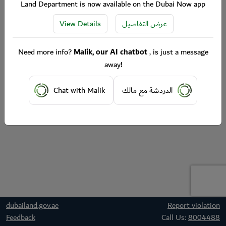
Land Department is now available on the Dubai Now app
View Details
عرض التفاصيل
Need more info?
Malik, our AI chatbot
, is just a message
away!
Chat with Malik
الدردشة مع مالك
dubailand.gov.ae
Report violation
Feedback
Call Us:
8004488