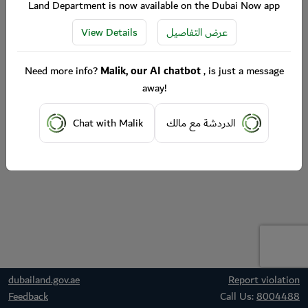
Land Department is now available on the Dubai Now app
View Details
عرض التفاصيل
Need more info?
Malik, our AI chatbot
, is just a message
away!
Chat with Malik
الدردشة مع مالك
dubailand.gov.ae
Report violation
Feedback
Call Us:
8004488