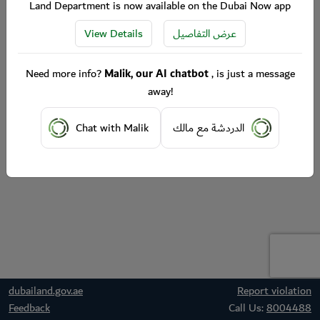
Land Department is now available on the Dubai Now app
View Details
عرض التفاصيل
Need more info?
Malik, our AI chatbot
, is just a message
away!
Chat with Malik
الدردشة مع مالك
dubailand.gov.ae
Report violation
Feedback
Call Us:
8004488