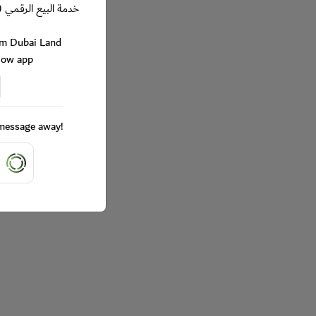
خدمة البيع الرقمي (
rom Dubai Land
Now app
a message away!