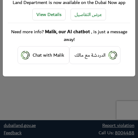
Land Department is now available on the Dubai Now app
View Details
عرض التفاصيل
Need more info?
Malik, our AI chatbot
, is just a message
away!
Chat with Malik
الدردشة مع مالك
dubailand.gov.ae
Report violation
Feedback
Call Us:
8004488