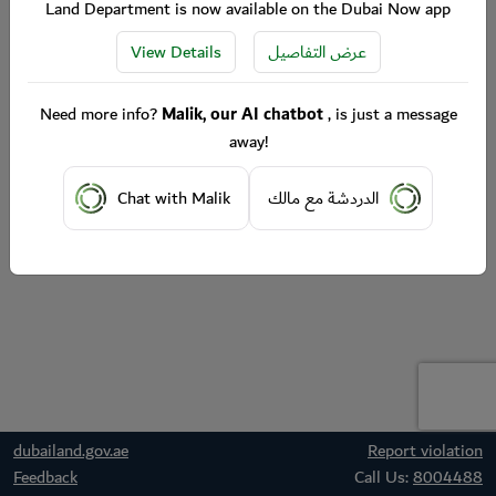
Land Department is now available on the Dubai Now app
View Details
عرض التفاصيل
Need more info?
Malik, our AI chatbot
, is just a message
away!
Chat with Malik
الدردشة مع مالك
dubailand.gov.ae
Report violation
Feedback
Call Us:
8004488