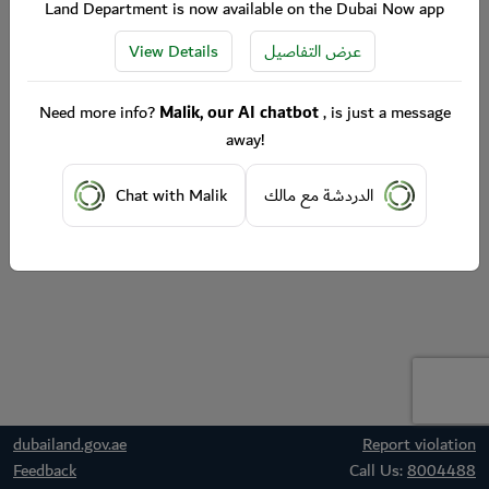
Land Department is now available on the Dubai Now app
View Details
عرض التفاصيل
Need more info?
Malik, our AI chatbot
, is just a message
away!
Chat with Malik
الدردشة مع مالك
dubailand.gov.ae
Report violation
Feedback
Call Us:
8004488