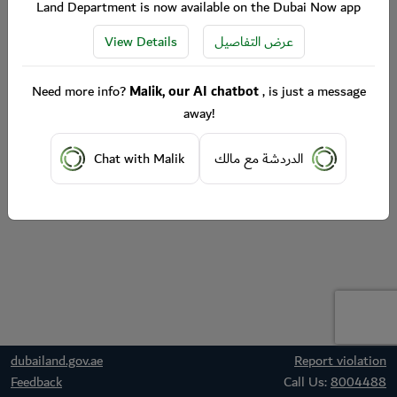
Land Department is now available on the Dubai Now app
View Details
عرض التفاصيل
Need more info?
Malik, our AI chatbot
, is just a message
away!
Chat with Malik
الدردشة مع مالك
dubailand.gov.ae
Report violation
Feedback
Call Us:
8004488