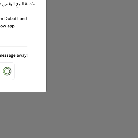
خدمة البيع الرقمي (
rom Dubai Land
Now app
a message away!