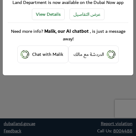
Land Department is now available on the Dubai Now app
View Details
عرض التفاصيل
Need more info?
Malik, our AI chatbot
, is just a message
away!
Chat with Malik
الدردشة مع مالك
dubailand.gov.ae
Report violation
Feedback
Call Us:
8004488