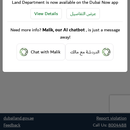
Land Department is now available on the Dubai Now app
View Details
عرض التفاصيل
Need more info?
Malik, our AI chatbot
, is just a message
away!
Chat with Malik
الدردشة مع مالك
dubailand.gov.ae
Report violation
Feedback
Call Us:
8004488