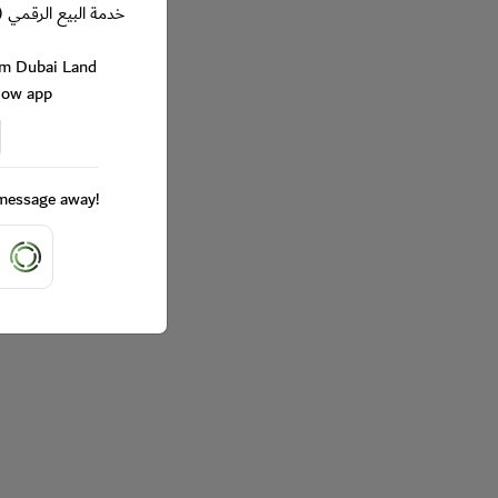
خدمة البيع الرقمي (
rom Dubai Land
Now app
a message away!