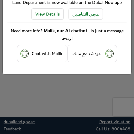
Land Department is now available on the Dubai Now app
View Details
عرض التفاصيل
Need more info?
Malik, our AI chatbot
, is just a message
away!
Chat with Malik
الدردشة مع مالك
dubailand.gov.ae
Report violation
Feedback
Call Us:
8004488