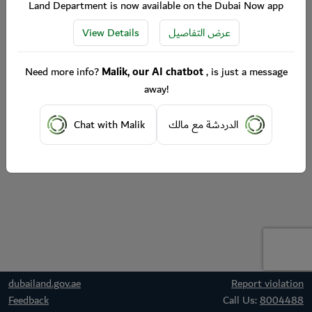
Land Department is now available on the Dubai Now app
View Details
عرض التفاصيل
Need more info?
Malik, our AI chatbot
, is just a message
away!
Chat with Malik
الدردشة مع مالك
dubailand.gov.ae
Report violation
Feedback
Call Us:
8004488