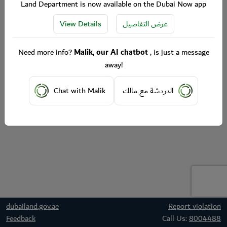
Land Department is now available on the Dubai Now app
View Details
عرض التفاصيل
Need more info?
Malik, our AI chatbot
, is just a message
away!
Chat with Malik
الدردشة مع مالك
dubailand.gov.ae
Report violation
Feedback
Call Us:
8004488