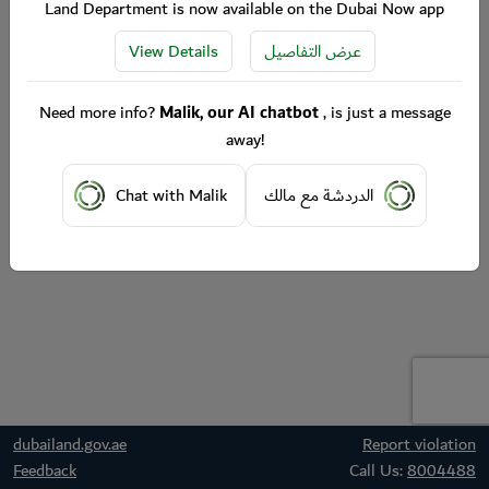
Land Department is now available on the Dubai Now app
View Details
عرض التفاصيل
Need more info?
Malik, our AI chatbot
, is just a message
away!
Chat with Malik
الدردشة مع مالك
dubailand.gov.ae
Report violation
Feedback
Call Us:
8004488