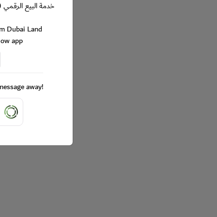
خدمة البيع الرقمي (
rom Dubai Land
Now app
a message away!