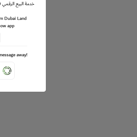
خدمة البيع الرقمي (
rom Dubai Land
Now app
a message away!