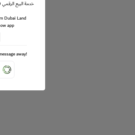
خدمة البيع الرقمي (
rom Dubai Land
Now app
a message away!